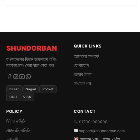
QUICK LINKS
SHUNDORBAN
আমাদের সম্পর্কে
বাংলাদেশের বিশ্বস্ত অনলাইন শপিং
মার্কেটপ্লেস। সেরা দামে সেরা পণ্য।
যোগাযোগ
অর্ডার ট্র্যাক
সাধারণ প্রশ্ন
bKash
Nagad
Rocket
COD
VISA
POLICY
CONTACT
রিটার্ন পলিসি
01700-000000
প্রাইভেসি পলিসি
support@shundorban.com
সকাল ৯টা – রাত ১১টা
শর্তাবলী