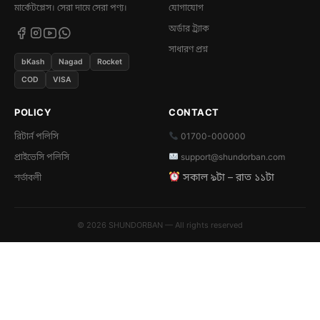
মার্কেটপ্লেস। সেরা দামে সেরা পণ্য।
যোগাযোগ
অর্ডার ট্র্যাক
সাধারণ প্রশ্ন
bKash
Nagad
Rocket
COD
VISA
POLICY
CONTACT
রিটার্ন পলিসি
01700-000000
প্রাইভেসি পলিসি
support@shundorban.com
সকাল ৯টা – রাত ১১টা
শর্তাবলী
© 2026 SHUNDORBAN — All rights reserved