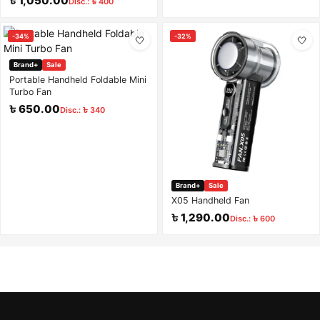
৳ 1,050.00
Disc.: ৳ 400
-34%
-32%
🤍
🤍
Brand+
Sale
Portable Handheld Foldable Mini
Turbo Fan
৳ 650.00
Disc.: ৳ 340
Brand+
Sale
X05 Handheld Fan
৳ 1,290.00
Disc.: ৳ 600