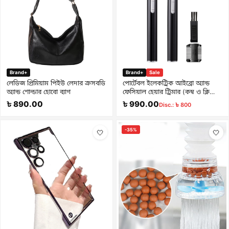
Brand+
Brand+
Sale
লেডিজ প্রিমিয়াম পিইউ লেদার ক্রসবডি
পোর্টেবল ইলেকট্রিক আইব্রো অ্যান্ড
অ্যান্ড শোল্ডার হোবো ব্যাগ
ফেসিয়াল হেয়ার ট্রিমার (কম্ব ও ক্লিনিং
ব্রাশসহ)
৳ 890.00
৳ 990.00
Disc.: ৳ 800
-35%
🤍
🤍