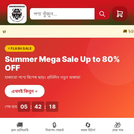
🚚 ৳999+ অর্ডা
⚡ FLASH SALE
Summer Mega Sale Up to 80%
OFF
হাজারো পণ্যে বিশেষ ছাড়। প্রতিদিন নতুন অফার!
এখনই কিনুন
05
:
42
:
18
শেষ হবে:
🚚
🔒
🔄
🎁
দ্রুত ডেলিভারি
নিরাপদ পেমেন্ট
সহজ রিটার্ন
সেরা দাম