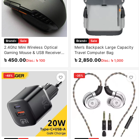
Brand+
Sale
Brand+
Sale
2.4Ghz Mini Wireless Optical
Men’s Backpack Large Capacity
Gaming Mouse & USB Receiver
Travel Computer Bag
1200 DPI for PC Laptop
৳ 450.00
৳ 2,850.00
Disc.: ৳ 100
Disc.: ৳ 1,000
-48%
-35%
🤍
🤍