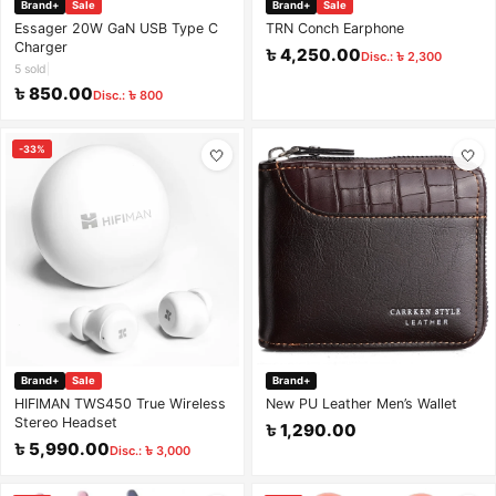
Brand+
Sale
Brand+
Sale
Essager 20W GaN USB Type C
TRN Conch Earphone
Charger
৳ 4,250.00
Disc.: ৳ 2,300
5 sold
|
৳ 850.00
Disc.: ৳ 800
-33%
🤍
🤍
Brand+
Sale
Brand+
HIFIMAN TWS450 True Wireless
New PU Leather Men’s Wallet
Stereo Headset
৳ 1,290.00
৳ 5,990.00
Disc.: ৳ 3,000