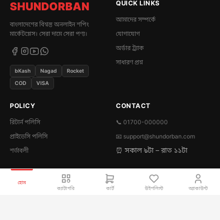
QUICK LINKS
SHUNDORBAN
আমাদের সম্পর্কে
বাংলাদেশের বিশ্বস্ত অনলাইন শপিং
মার্কেটপ্লেস। সেরা দামে সেরা পণ্য।
যোগাযোগ
অর্ডার ট্র্যাক
সাধারণ প্রশ্ন
bKash
Nagad
Rocket
COD
VISA
POLICY
CONTACT
রিটার্ন পলিসি
📞 01700-000000
প্রাইভেসি পলিসি
📧
support@shundorban.com
⏰ সকাল ৯টা – রাত ১১টা
শর্তাবলী
হোম
© 2026 SHUNDORBAN — All rights reserved
ক্যাটাগরি
কার্ট
উইশলিস্ট
অ্যাকাউন্ট