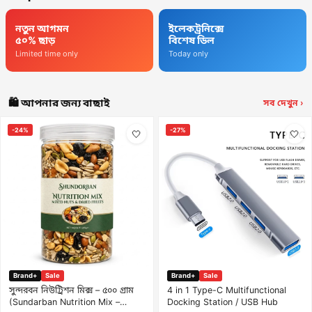
নতুন আগমন
ইলেকট্রনিক্সে
৫০% ছাড়
বিশেষ ডিল
Limited time only
Today only
🛍️ আপনার জন্য বাছাই
সব দেখুন ›
-24%
-27%
🤍
🤍
Brand+
Sale
Brand+
Sale
সুন্দরবন নিউট্রিশন মিক্স – ৫০০ গ্রাম
4 in 1 Type-C Multifunctional
(Sundarban Nutrition Mix –
Docking Station / USB Hub