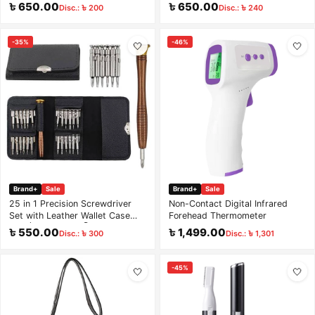
500gm)
৳ 650.00
৳ 650.00
Disc.: ৳ 200
Disc.: ৳ 240
-35%
-46%
🤍
🤍
Brand+
Sale
Brand+
Sale
25 in 1 Precision Screwdriver
Non-Contact Digital Infrared
Set with Leather Wallet Case
Forehead Thermometer
(মোবাইল, চশমা ও ঘড়ি মেরামতের স্ক্রু
৳ 550.00
৳ 1,499.00
Disc.: ৳ 300
Disc.: ৳ 1,301
ড্রাইভার সেট)
-45%
🤍
🤍