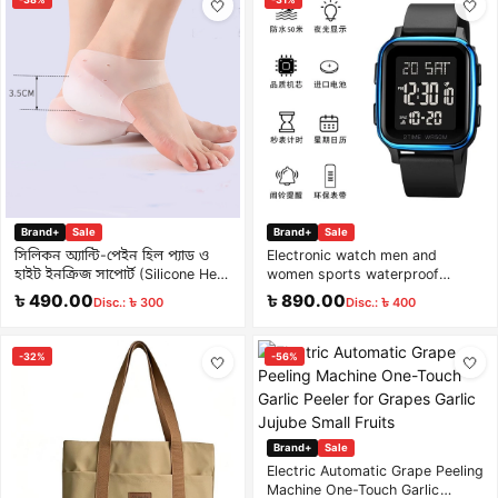
🤍
🤍
Brand+
Sale
Brand+
Sale
সিলিকন অ্যান্টি-পেইন হিল প্যাড ও
Electronic watch men and
হাইট ইনক্রিজ সাপোর্ট (Silicone Heel
women sports waterproof
Protector)
luminous children’s watch multi-
৳ 490.00
৳ 890.00
Disc.: ৳ 300
Disc.: ৳ 400
functional square
-32%
-56%
🤍
🤍
Brand+
Sale
Electric Automatic Grape Peeling
Machine One-Touch Garlic