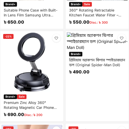
Brand+
Brand+
Sale
Suitable Phone Case with Built-
360° Rotating Retractable
In Lens Film Samsung Ultra
Kitchen Faucet Water Filter –
Series Electroplated High-
Maifan Stone Splash-Proof Tap
৳ 650.00
৳ 550.00
Disc.: ৳ 300
Transparency Protective Case
Purifier
-22%
🤍
🤍
Brand+
প্রিমিয়াম অ্যাকশন ফিগার স্পাইডারম্যান
ডল (Original Spider-Man Doll)
৳ 490.00
Brand+
Sale
Premium Zinc Alloy 360°
Rotating Magnetic Car Phone
Mount – Strong Vacuum Suction
৳ 690.00
Disc.: ৳ 200
Dashboard & Windshield Holder
-38%
-31%