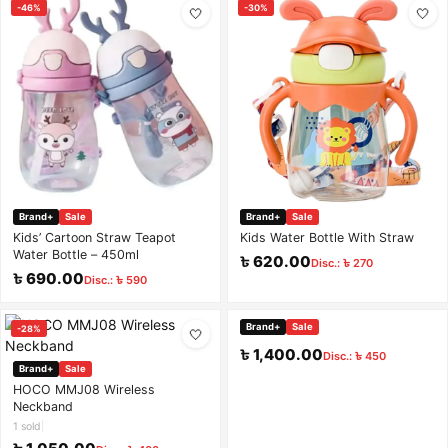
-46%
-30%
🤍
🤍
Brand+
Sale
Brand+
Sale
Kids’ Cartoon Straw Teapot
Kids Water Bottle With Straw
Water Bottle – 450ml
৳ 620.00
Disc.: ৳ 270
৳ 690.00
Disc.: ৳ 590
Brand+
Sale
-28%
-24%
🤍
🤍
৳ 1,400.00
Disc.: ৳ 450
Brand+
Sale
HOCO MMJ08 Wireless
Neckband
1 sold
|