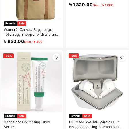
Peeler for Grapes Garlic Jujube
৳ 1,320.00
Disc.: ৳ 1,680
Small Fruits
Brand+
Sale
Women’s Canvas Bag, Large
Tote Bag, Shopper with Zip and
16 Inch Laptop Compartment,
৳ 850.00
Disc.: ৳ 400
Waterproof Cotton Fabric Bag
for Work, Office, University,
Shopping and Travel, Khaki Bag
-35%
-30%
🤍
🤍
Brand+
Sale
Brand+
Sale
Dark Spot Correcting Glow
HIFIMAN SVANAR Wireless Jr
Serum
Noise Cancelling Bluetooth In-