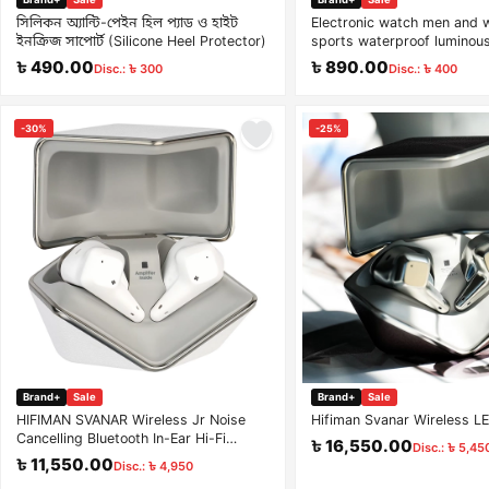
সিলিকন অ্যান্টি-পেইন হিল প্যাড ও হাইট
Electronic watch men and
ইনক্রিজ সাপোর্ট (Silicone Heel Protector)
sports waterproof luminous
watch multi-functional squ
৳ 490.00
৳ 890.00
Disc.: ৳ 300
Disc.: ৳ 400
-30%
-25%
Brand+
Sale
Brand+
Sale
HIFIMAN SVANAR Wireless Jr Noise
Hifiman Svanar Wireless L
Cancelling Bluetooth In-Ear Hi-Fi
৳ 16,550.00
Disc.: ৳ 5,45
Earphones with Built-in Amplifier &
৳ 11,550.00
Disc.: ৳ 4,950
Topology Diaphragm (White)