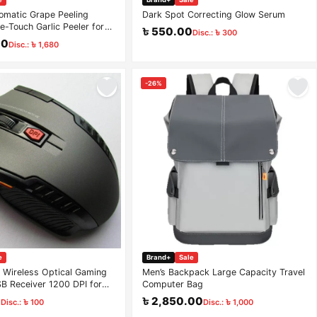
tomatic Grape Peeling
Dark Spot Correcting Glow Serum
-Touch Garlic Peeler for
৳ 550.00
Disc.: ৳ 300
ic Jujube Small Fruits
00
Disc.: ৳ 1,680
-26%
e
Brand+
Sale
 Wireless Optical Gaming
Men’s Backpack Large Capacity Travel
B Receiver 1200 DPI for
Computer Bag
0
৳ 2,850.00
Disc.: ৳ 100
Disc.: ৳ 1,000