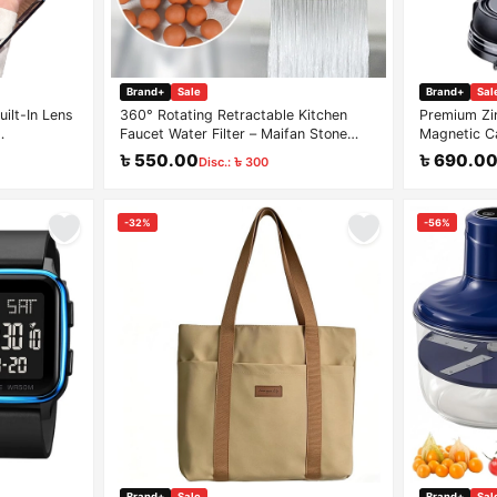
Brand+
Sale
Brand+
Sal
uilt-In Lens
360° Rotating Retractable Kitchen
Premium Zin
Faucet Water Filter – Maifan Stone
Magnetic C
arency
Splash-Proof Tap Purifier
Vacuum Suc
৳ 550.00
৳ 690.0
Disc.: ৳ 300
Windshield
-32%
-56%
Brand+
Sale
Brand+
Sal