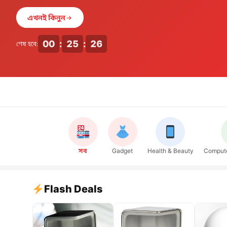
এখনই কিনুন
00
:
25
:
24
শেষ হবে:
সব
Gadget
Health & Beauty
Compute
Flash Deals