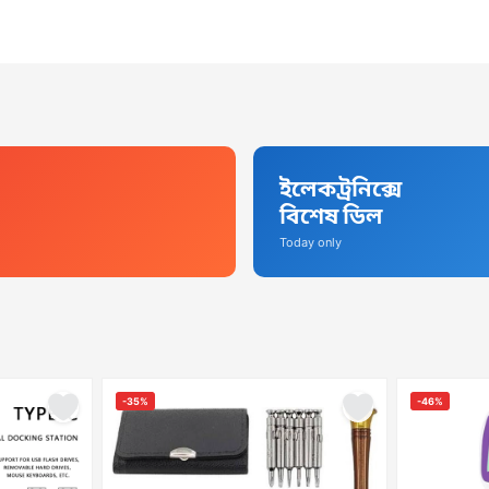
ইলেকট্রনিক্সে
বিশেষ ডিল
Today only
-35%
-46%