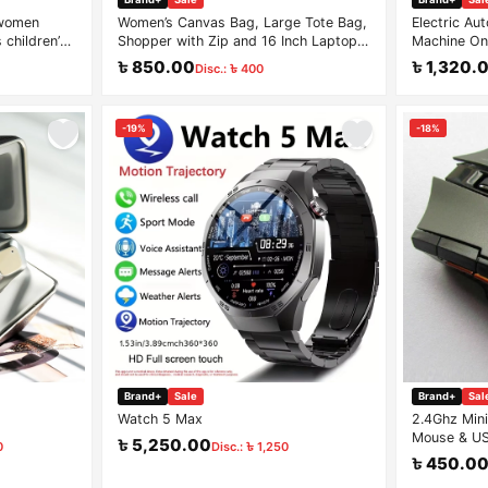
 women
Women’s Canvas Bag, Large Tote Bag,
Electric Au
 children’s
Shopper with Zip and 16 Inch Laptop
Machine One
are
Compartment, Waterproof Cotton
Grapes Garl
৳ 850.00
৳ 1,320.
Disc.: ৳ 400
Fabric Bag for Work, Office,
University, Shopping and Travel, Khaki
Bag
-19%
-18%
Brand+
Sale
Brand+
Sal
E
Watch 5 Max
2.4Ghz Mini
Mouse & US
৳ 5,250.00
0
Disc.: ৳ 1,250
PC Laptop
৳ 450.0