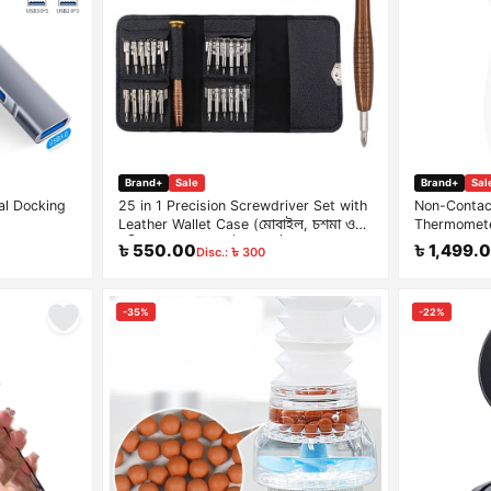
Brand+
Sale
Brand+
Sal
nal Docking
25 in 1 Precision Screwdriver Set with
Non-Contact
Leather Wallet Case (মোবাইল, চশমা ও
Thermomet
ঘড়ি মেরামতের স্ক্রু ড্রাইভার সেট)
৳ 550.00
৳ 1,499.
Disc.: ৳ 300
-35%
-22%