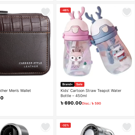
-46%
Brand+
Sale
ther Men’s Wallet
Kids’ Cartoon Straw Teapot Water
Bottle – 450ml
00
৳ 690.00
Disc.: ৳ 590
-32%