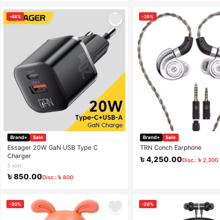
-48%
-35%
Brand+
Sale
Brand+
Sale
Essager 20W GaN USB Type C
TRN Conch Earphone
Charger
৳ 4,250.00
Disc.: ৳ 2,300
5 sold
|
৳ 850.00
Disc.: ৳ 800
-30%
-28%