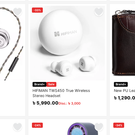
-33%
Brand+
Sale
Brand+
HIFIMAN TWS450 True Wireless
New PU Lea
Stereo Headset
৳ 1,290.
৳ 5,990.00
Disc.: ৳ 3,000
-24%
-34%