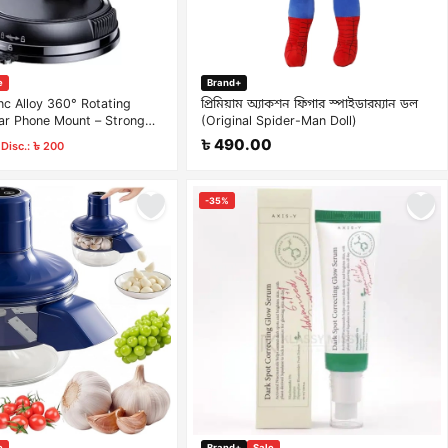
e
Brand+
c Alloy 360° Rotating
প্রিমিয়াম অ্যাকশন ফিগার স্পাইডারম্যান ডল
ar Phone Mount – Strong
(Original Spider-Man Doll)
tion Dashboard &
0
৳ 490.00
Disc.: ৳ 200
 Holder
-35%
e
Brand+
Sale