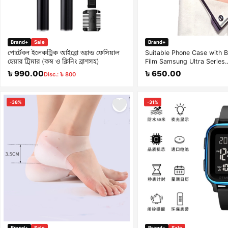
Brand+
Sale
Brand+
পোর্টেবল ইলেকট্রিক আইব্রো অ্যান্ড ফেসিয়াল
Suitable Phone Case with B
হেয়ার ট্রিমার (কম্ব ও ক্লিনিং ব্রাশসহ)
Film Samsung Ultra Series
Electroplated High-Transp
৳ 990.00
৳ 650.00
Disc.: ৳ 800
Protective Case
-38%
-31%
Brand+
Sale
Brand+
Sale