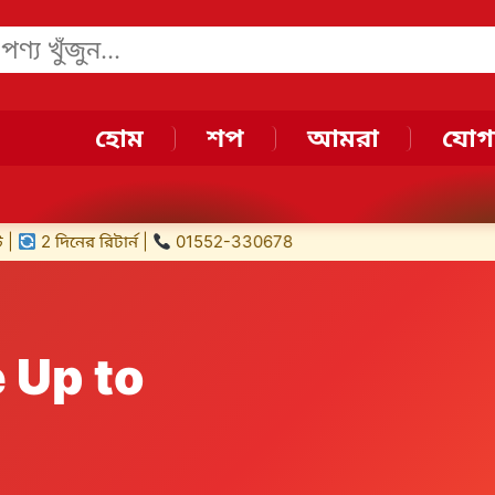
হোম
শপ
আমরা
যোগ
01552-330678
 Up to