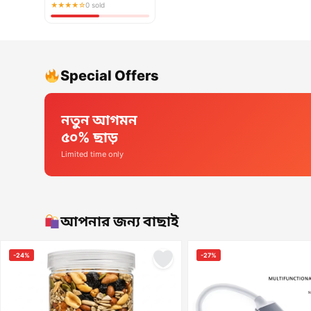
★★★★☆
0 sold
Special Offers
নতুন আগমন
৫০% ছাড়
Limited time only
আপনার জন্য বাছাই
-24%
-27%